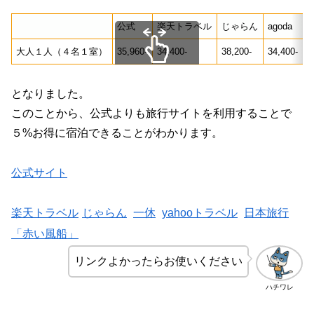
公式
楽天トラベル
じゃらん
agoda
大人１人（４名１室）
35,960-
34,400-
38,200-
34,400-
3
スクロールできます
となりました。
このことから、公式よりも旅行サイトを利用することで
５%お得に宿泊できることがわかります。
公式サイト
楽天トラベル
じゃらん
一休
yahooトラベル
日本旅行
「赤い風船」
リンクよかったらお使いください
ハチワレ